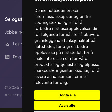
Denne nettsiden bruker
informasjonskapsler og andre
Se også
sporingsteknologier for å
forbedre nettleseropplevelsen din
Jobbe hos oss?
for følgende formål:
for å aktivere
grunnleggende funksjonalitet på
Les vår tech-blog
nettstedet
,
for å gi en bedre
opplevelse på nettstedet
,
for å
Følg oss på LinkedIn
måle interessen din for våre
produkter og tjenester og tilpasse
markedsføringsinteraksjoner
,
for å
levere annonser som er mer
relevante for deg
.
© 2025 Erus Encodia AS • NO 919 545 240 MVA • Les
mer om
personvern
•
Oppdater cookie-preferanser
Godta alle
Avvis alle